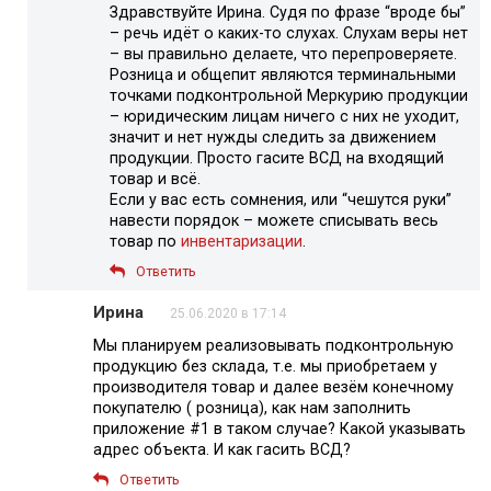
Здравствуйте Ирина. Судя по фразе “вроде бы”
– речь идёт о каких-то слухах. Слухам веры нет
– вы правильно делаете, что перепроверяете.
Розница и общепит являются терминальными
точками подконтрольной Меркурию продукции
– юридическим лицам ничего с них не уходит,
значит и нет нужды следить за движением
продукции. Просто гасите ВСД на входящий
товар и всё.
Если у вас есть сомнения, или “чешутся руки”
навести порядок – можете списывать весь
товар по
инвентаризации
.
Ответить
Ирина
25.06.2020 в 17:14
Мы планируем реализовывать подконтрольную
продукцию без склада, т.е. мы приобретаем у
производителя товар и далее везём конечному
покупателю ( розница), как нам заполнить
приложение #1 в таком случае? Какой указывать
адрес объекта. И как гасить ВСД?
Ответить