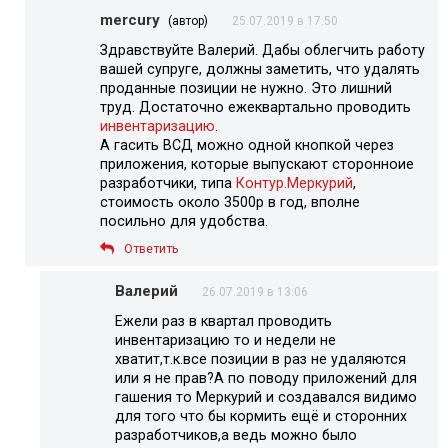
mercury
(автор)
25.07.2019 в 17:50
Здравствуйте Валерий. Дабы облегчить работу
вашей супруге, должны заметить, что удалять
проданные позиции не нужно. Это лишний
труд. Достаточно ежеквартально проводить
инвентаризацию
.
А гасить ВСД можно одной кнопкой через
приложения, которые выпускают сторонноие
разработчики, типа
Контур.Меркурий
,
стоимость около 3500р в год, вполне
посильно для удобства.
Ответить
Валерий
26.07.2019 в 13:06
Ежели раз в квартал проводить
инвентаризацию то и недели не
хватит,т.к.все позиции в раз не удаляются
или я не прав?А по поводу приложений для
гашения то Меркурий и создавался видимо
для того что бы кормить ещё и сторонних
разработчиков,а ведь можно было