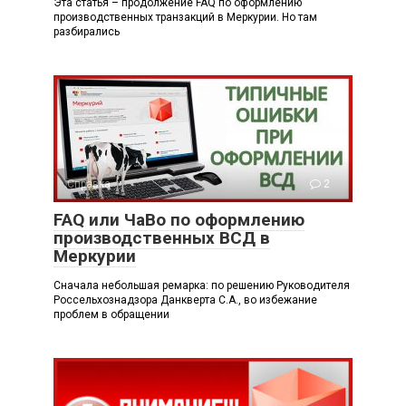
Эта статья – продолжение FAQ по оформлению
производственных транзакций в Меркурии. Но там
разбирались
Справка
2
FAQ или ЧаВо по оформлению
производственных ВСД в
Меркурии
Сначала небольшая ремарка: по решению Руководителя
Россельхознадзора Данкверта С.А., во избежание
проблем в обращении