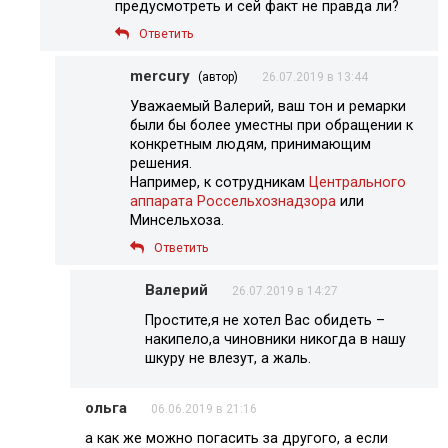
предусмотреть и сей факт не правда ли?
Ответить
mercury
(автор)
26.07.2019 в 13:44
Уважаемый Валерий, ваш тон и ремарки
были бы более уместны при обращении к
конкретным людям, принимающим
решения.
Например, к сотрудникам
Центрального
аппарата Россельхознадзора
или
Минсельхоза.
Ответить
Валерий
26.07.2019 в 14:27
Простите,я не хотел Вас обидеть –
накипело,а чиновники никогда в нашу
шкуру не влезут, а жаль.
ольга
06.06.2019 в 21:16
а как же можно погасить за другого, а если