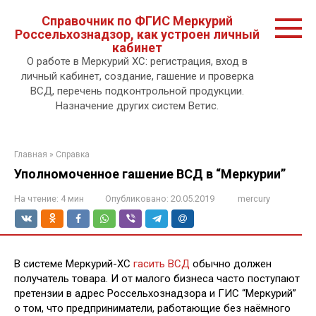
Перейти
Справочник по ФГИС Меркурий
к
Россельхознадзор, как устроен личный
контенту.
кабинет
О работе в Меркурий ХС: регистрация, вход в
личный кабинет, создание, гашение и проверка
ВСД, перечень подконтрольной продукции.
Назначение других систем Ветис.
Главная
»
Справка
Уполномоченное гашение ВСД в “Меркурии”
На чтение:
4 мин
Опубликовано:
20.05.2019
mercury
В системе Меркурий-ХС
гасить ВСД
обычно должен
получатель товара. И от малого бизнеса часто поступают
претензии в адрес Россельхознадзора и ГИС “Меркурий”
о том, что предприниматели, работающие без наёмного