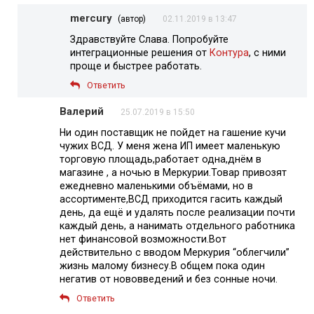
mercury
(автор)
02.11.2019 в 13:47
Здравствуйте Слава. Попробуйте
интеграционные решения от
Контура
, с ними
проще и быстрее работать.
Ответить
Валерий
25.07.2019 в 15:50
Ни один поставщик не пойдет на гашение кучи
чужих ВСД. У меня жена ИП имеет маленькую
торговую площадь,работает одна,днём в
магазине , а ночью в Меркурии.Товар привозят
ежедневно маленькими объёмами, но в
ассортименте,ВСД приходится гасить каждый
день, да ещё и удалять после реализации почти
каждый день, а нанимать отдельного работника
нет финансовой возможности.Вот
действительно с вводом Меркурия “облегчили”
жизнь малому бизнесу.В общем пока один
негатив от нововведений и без сонные ночи.
Ответить