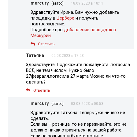
mercury
(автор)
18.09.2023 в 18:11
Здравствуйте Ирина. Вам нужно добавить
площадку в
Цербере
и получить
подтверждение.
Подробнее про
добавление площадок в
Меркурии
.
Ответить
Татьяна
02.03.2023 в 17:23
Здравствуйте. Подскажите пожалуйста ,погасила
ВСД не тем числом. Нужно было
27февраля,погасила 27 марта.Можно ли что-то
сделать?
Ответить
mercury
(автор)
03.03.2023 в 00:53
Здравствуйте Татьяна. Теперь уже ничего не
сделать.
Если вы – розница, то не переживайте, это не
должно никак отразиться на вашей работе.
Если не розница, и будете дольше