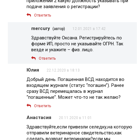
приложении 2 какую должность указывать при
подаче заявления о регистрации?
Ответить
mercury
(автор)
12.01.2021 в 17:42
Здравствуйте Оксана. Регистрируйтесь по
форме ИП, просто не указывайте ОГРН. Так
везде и укажите – физ. лицо.
Ответить
Юлия
22.12.2020 в 18:13
Добрый день. Погашенная ВСД находится во
входящем журнале (статус “погашен”). Ранее
сразу ВСД перемещалась в журнал
“погашенные”. Может что-то не так желаю?
Ответить
Анастасия
20.11.2020 в 11:01
Здравствуйте,если привезли селедку,на которую
отправили ветеринарное свидетельство,как
сделать возврат ветеринарки?если мы