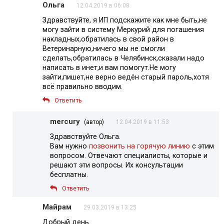
Ольга
12.04.2019 в 06:08
Здравствуйте, я ИП подскажите как мне быть,не
могу зайти в систему Меркурий для погашения
накладных,обратилась в свой район в
Ветеринарную,ничего мы не смогли
сделать,обратилась в Челябинск,сказали надо
написать в инет,и вам помогут.Не могу
зайти,пишет,не верно ведён старый пароль,хотя
всё правильно вводим.
Ответить
mercury
(автор)
12.04.2019 в 11:53
Здравствуйте Ольга.
Вам нужно
позвонить на горячую линию
с этим
вопросом. Отвечают специалисты, которые и
решают эти вопросы. Их консультации
бесплатны.
Ответить
Майрам
29.03.2019 в 13:25
Добрый день.