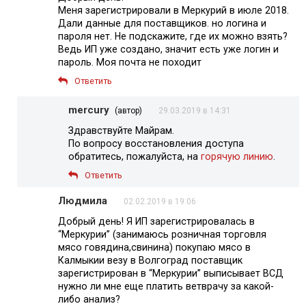
Меня зарегистрировали в Меркурий в июле 2018.
Дали данные для поставщиков. но логина и
пароля нет. Не подскажите, где их можно взять?
Ведь ИП уже создано, значит есть уже логин и
пароль. Моя почта не походит
Ответить
mercury
(автор)
29.03.2019 в 14:31
Здравствуйте Майрам.
По вопросу восстановления доступа
обратитесь, пожалуйста, на
горячую линию
.
Ответить
Людмила
02.02.2019 в 19:06
Добрый день! Я ИП зарегистрировалась в
“Меркурии” (занимаюсь розничная торговля
мясо говядина,свинина) покупаю мясо в
Калмыкии везу в Волгоград поставщик
зарегистрирован в “Меркурии” выписывает ВСД
нужно ли мне еще платить ветврачу за какой-
либо анализ?