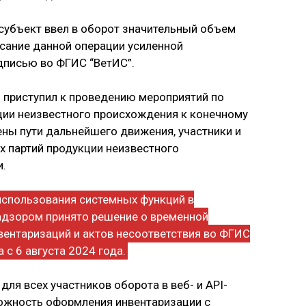
убъект ввел в оборот значительный объем
исание данной операции усиленной
дписью во ФГИС “ВетИС”.
 приступил к проведению мероприятий по
ии неизвестного происхождения к конечному
ены пути дальнейшего движения, участники и
х партий продукции неизвестного
и.
использования системных функций в
адзором принято решение о временной
ентаризаций и актов несоответствия во ФГИС
 с 6 августа 2024 года.
 для всех участников оборота в веб- и API-
ожность оформления инвентаризации с