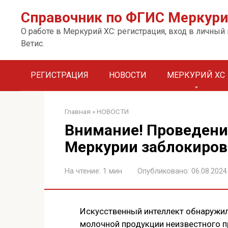
Перейти
Справочник по ФГИС Меркурий
к
контенту.
О работе в Меркурий ХС: регистрация, вход в личный
Ветис.
РЕГИСТРАЦИЯ
НОВОСТИ
МЕРКУРИЙ ХС
Главная
»
НОВОСТИ
Внимание! Проведени
Меркурии заблокиров
На чтение:
1 мин
Опубликовано:
06.08.2024
Искусственный интеллект обнаружил
молочной продукции неизвестного 