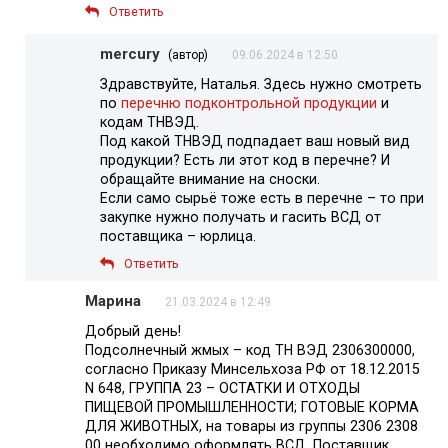
Ответить
mercury
(автор)
09.06.2024 в 12:50
Здравствуйте, Наталья. Здесь нужно смотреть
по
перечню подконтрольной продукции
и
кодам ТНВЭД.
Под какой ТНВЭД подпадает ваш новый вид
продукции? Есть ли этот код в перечне? И
обращайте внимание на сноски.
Если само сырьё тоже есть в перечне – то при
закупке нужно получать и гасить ВСД от
поставщика – юрлица.
Ответить
Марина
21.03.2024 в 12:49
Добрый день!
Подсолнечный жмых – код ТН ВЭД 2306300000,
согласно Приказу Минсельхоза РФ от 18.12.2015
N 648, ГРУППА 23 – ОСТАТКИ И ОТХОДЫ
ПИЩЕВОЙ ПРОМЫШЛЕННОСТИ; ГОТОВЫЕ КОРМА
ДЛЯ ЖИВОТНЫХ, на товары из группы 2306 2308
00 необходимо оформлять ВСД. Поставщик