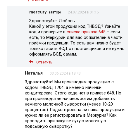
mercury
(автор)
24.07.2024 в 01:15
Здравствуйте, Любовь.
Какой у этой продукции код ТНВЭД? Узнайте
код и проверьте в
списке приказа 648
– если
есть, то Меркурий для вас обязателен в части
приёмки продукции. То есть вам нужно будет
только гасить ВСД от поставщиков и не нужно
оформлять ВСД самим.
Ответить
Наталья
03.06.2024 в 18:43
Здравствуйте! Мы производим продукцию с
кодом ТНВЭД 1704, а именно начинки
кондитерские. Этого кода нет в приказе 648. Но
при производстве начинок хотим добавлять
немного молочной сыворотки (менее 10-20
процентов). Подконтрольна ли наша продукция и
нужно ли ее регистрировать в Меркурии? Как
проводить при закупке сухую молочную
подсырную сыворотку?