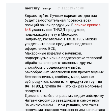
mercury
(автор)
01.12.2023 в 10:08
Здравствуйте. Лучшим вариантом для вас
будет самостоятельная проверка всех
позиций вашей продукции. В
списке приказа
648
указаны все ТНВЭД продукции,
подлежащей учёту в Меркурии.
Например, касательно ТНВЭД 1902 можно
увидеть что ваша продукция подлежит
оформлению ВСД:
Макаронные изделия с начинкой,
подвергнутые или не подвергнутые тепловой
обработке или приготовленные другим
способом, с содержанием рыбы,
ракообразных, моллюсков или прочих водных
беспозвоночных, колбасы, мяса, мясных
субпродуктов, крови
или продуктов группы
04 ТН ВЭД
, группа 04 – это как раз молочные
продукты.
Далее, в столбце справа мы видим звёздочку.
Читаем сноску со звёздочкой в самом низу:
За исключением……
при условии
, что такая
продукция надежно упакована или запечатана