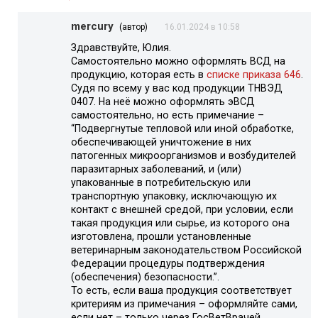
mercury
(автор)
16.01.2024 в 10:58
Здравствуйте, Юлия.
Самостоятельно можно оформлять ВСД на
продукцию, которая есть в
списке приказа 646
.
Судя по всему у вас код продукции ТНВЭД
0407. На неё можно оформлять эВСД
самостоятельно, но есть примечание –
“Подвергнутые тепловой или иной обработке,
обеспечивающей уничтожение в них
патогенных микроорганизмов и возбудителей
паразитарных заболеваний, и (или)
упакованные в потребительскую или
транспортную упаковку, исключающую их
контакт с внешней средой, при условии, если
такая продукция или сырье, из которого она
изготовлена, прошли установленные
ветеринарным законодательством Российской
Федерации процедуры подтверждения
(обеспечения) безопасности.”.
То есть, если ваша продукция соответствует
критериям из примечания – оформляйте сами,
если нет – только через ГосВетВрачей.