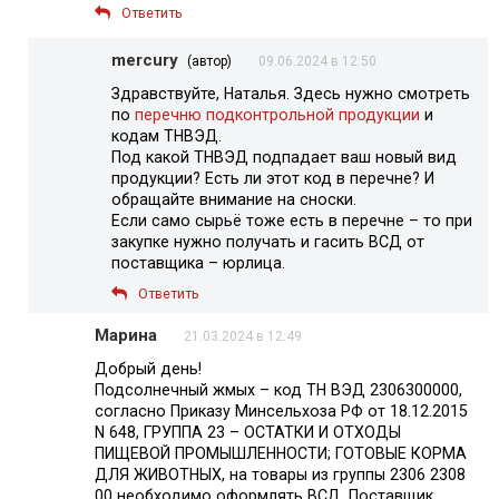
Ответить
mercury
(автор)
09.06.2024 в 12:50
Здравствуйте, Наталья. Здесь нужно смотреть
по
перечню подконтрольной продукции
и
кодам ТНВЭД.
Под какой ТНВЭД подпадает ваш новый вид
продукции? Есть ли этот код в перечне? И
обращайте внимание на сноски.
Если само сырьё тоже есть в перечне – то при
закупке нужно получать и гасить ВСД от
поставщика – юрлица.
Ответить
Марина
21.03.2024 в 12:49
Добрый день!
Подсолнечный жмых – код ТН ВЭД 2306300000,
согласно Приказу Минсельхоза РФ от 18.12.2015
N 648, ГРУППА 23 – ОСТАТКИ И ОТХОДЫ
ПИЩЕВОЙ ПРОМЫШЛЕННОСТИ; ГОТОВЫЕ КОРМА
ДЛЯ ЖИВОТНЫХ, на товары из группы 2306 2308
00 необходимо оформлять ВСД. Поставщик