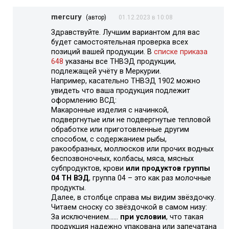
mercury
(автор)
01.12.2023 в 10:08
Здравствуйте. Лучшим вариантом для вас
будет самостоятельная проверка всех
позиций вашей продукции. В
списке приказа
648
указаны все ТНВЭД продукции,
подлежащей учёту в Меркурии.
Например, касательно ТНВЭД 1902 можно
увидеть что ваша продукция подлежит
оформлению ВСД:
Макаронные изделия с начинкой,
подвергнутые или не подвергнутые тепловой
обработке или приготовленные другим
способом, с содержанием рыбы,
ракообразных, моллюсков или прочих водных
беспозвоночных, колбасы, мяса, мясных
субпродуктов, крови
или продуктов группы
04 ТН ВЭД
, группа 04 – это как раз молочные
продукты.
Далее, в столбце справа мы видим звёздочку.
Читаем сноску со звёздочкой в самом низу:
За исключением……
при условии
, что такая
продукция надежно упакована или запечатана