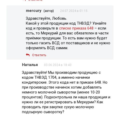
mercury
(автор)
24.07.2024 в 01:15
Здравствуйте, Любовь.
Какой у этой продукции код ТНВЭД? Узнайте
код и проверьте в
списке приказа 648
– если
есть, то Меркурий для вас обязателен в части
приёмки продукции. То есть вам нужно будет
только гасить ВСД от поставщиков и не нужно
оформлять ВСД самим.
Ответить
Наталья
03.06.2024 в 18:43
Здравствуйте! Мы производим продукцию с
кодом ТНВЭД 1704, а именно начинки
кондитерские. Этого кода нет в приказе 648. Но
при производстве начинок хотим добавлять
немного молочной сыворотки (менее 10-20
процентов). Подконтрольна ли наша продукция и
нужно ли ее регистрировать в Меркурии? Как
проводить при закупке сухую молочную
подсырную сыворотку?