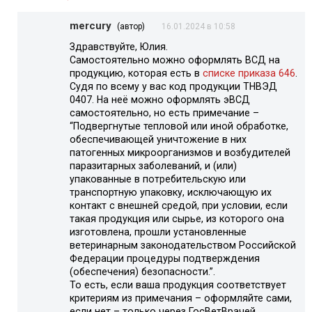
mercury
(автор)
16.01.2024 в 10:58
Здравствуйте, Юлия.
Самостоятельно можно оформлять ВСД на
продукцию, которая есть в
списке приказа 646
.
Судя по всему у вас код продукции ТНВЭД
0407. На неё можно оформлять эВСД
самостоятельно, но есть примечание –
“Подвергнутые тепловой или иной обработке,
обеспечивающей уничтожение в них
патогенных микроорганизмов и возбудителей
паразитарных заболеваний, и (или)
упакованные в потребительскую или
транспортную упаковку, исключающую их
контакт с внешней средой, при условии, если
такая продукция или сырье, из которого она
изготовлена, прошли установленные
ветеринарным законодательством Российской
Федерации процедуры подтверждения
(обеспечения) безопасности.”.
То есть, если ваша продукция соответствует
критериям из примечания – оформляйте сами,
если нет – только через ГосВетВрачей.