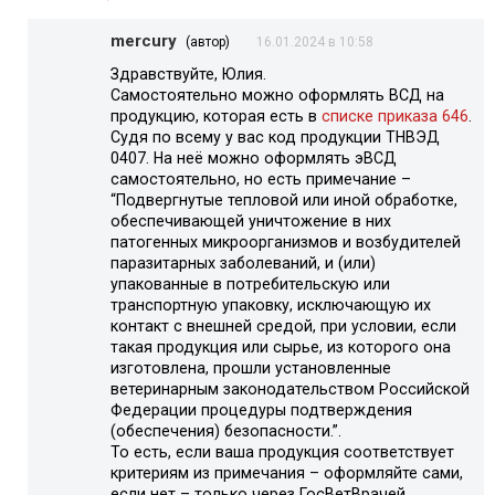
mercury
(автор)
16.01.2024 в 10:58
Здравствуйте, Юлия.
Самостоятельно можно оформлять ВСД на
продукцию, которая есть в
списке приказа 646
.
Судя по всему у вас код продукции ТНВЭД
0407. На неё можно оформлять эВСД
самостоятельно, но есть примечание –
“Подвергнутые тепловой или иной обработке,
обеспечивающей уничтожение в них
патогенных микроорганизмов и возбудителей
паразитарных заболеваний, и (или)
упакованные в потребительскую или
транспортную упаковку, исключающую их
контакт с внешней средой, при условии, если
такая продукция или сырье, из которого она
изготовлена, прошли установленные
ветеринарным законодательством Российской
Федерации процедуры подтверждения
(обеспечения) безопасности.”.
То есть, если ваша продукция соответствует
критериям из примечания – оформляйте сами,
если нет – только через ГосВетВрачей.