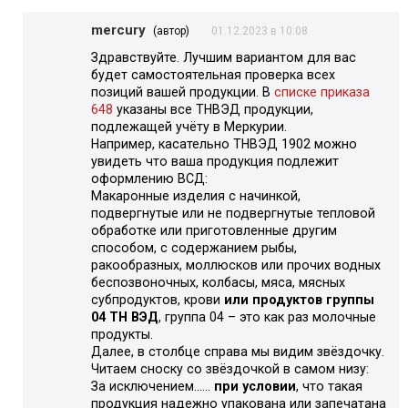
mercury
(автор)
01.12.2023 в 10:08
Здравствуйте. Лучшим вариантом для вас
будет самостоятельная проверка всех
позиций вашей продукции. В
списке приказа
648
указаны все ТНВЭД продукции,
подлежащей учёту в Меркурии.
Например, касательно ТНВЭД 1902 можно
увидеть что ваша продукция подлежит
оформлению ВСД:
Макаронные изделия с начинкой,
подвергнутые или не подвергнутые тепловой
обработке или приготовленные другим
способом, с содержанием рыбы,
ракообразных, моллюсков или прочих водных
беспозвоночных, колбасы, мяса, мясных
субпродуктов, крови
или продуктов группы
04 ТН ВЭД
, группа 04 – это как раз молочные
продукты.
Далее, в столбце справа мы видим звёздочку.
Читаем сноску со звёздочкой в самом низу:
За исключением……
при условии
, что такая
продукция надежно упакована или запечатана