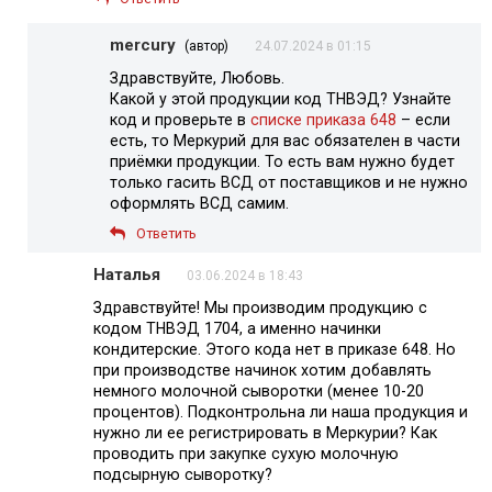
mercury
(автор)
24.07.2024 в 01:15
Здравствуйте, Любовь.
Какой у этой продукции код ТНВЭД? Узнайте
код и проверьте в
списке приказа 648
– если
есть, то Меркурий для вас обязателен в части
приёмки продукции. То есть вам нужно будет
только гасить ВСД от поставщиков и не нужно
оформлять ВСД самим.
Ответить
Наталья
03.06.2024 в 18:43
Здравствуйте! Мы производим продукцию с
кодом ТНВЭД 1704, а именно начинки
кондитерские. Этого кода нет в приказе 648. Но
при производстве начинок хотим добавлять
немного молочной сыворотки (менее 10-20
процентов). Подконтрольна ли наша продукция и
нужно ли ее регистрировать в Меркурии? Как
проводить при закупке сухую молочную
подсырную сыворотку?