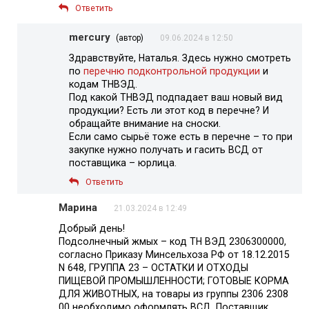
Ответить
mercury
(автор)
09.06.2024 в 12:50
Здравствуйте, Наталья. Здесь нужно смотреть
по
перечню подконтрольной продукции
и
кодам ТНВЭД.
Под какой ТНВЭД подпадает ваш новый вид
продукции? Есть ли этот код в перечне? И
обращайте внимание на сноски.
Если само сырьё тоже есть в перечне – то при
закупке нужно получать и гасить ВСД от
поставщика – юрлица.
Ответить
Марина
21.03.2024 в 12:49
Добрый день!
Подсолнечный жмых – код ТН ВЭД 2306300000,
согласно Приказу Минсельхоза РФ от 18.12.2015
N 648, ГРУППА 23 – ОСТАТКИ И ОТХОДЫ
ПИЩЕВОЙ ПРОМЫШЛЕННОСТИ; ГОТОВЫЕ КОРМА
ДЛЯ ЖИВОТНЫХ, на товары из группы 2306 2308
00 необходимо оформлять ВСД. Поставщик