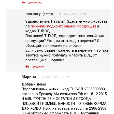
Ответить
mercury
(автор)
09.06.2024 в 12:50
Здравствуйте, Наталья. Здесь нужно смотреть
по
перечню подконтрольной продукции
и
кодам ТНВЭД.
Под какой ТНВЭД подпадает ваш новый вид
продукции? Есть ли этот код в перечне? И
обращайте внимание на сноски.
Если само сырьё тоже есть в перечне – то при
закупке нужно получать и гасить ВСД от
поставщика – юрлица.
Ответить
Марина
21.03.2024 в 12:49
Добрый день!
Подсолнечный жмых – код ТН ВЭД 2306300000,
согласно Приказу Минсельхоза РФ от 18.12.2015
N 648, ГРУППА 23 – ОСТАТКИ И ОТХОДЫ
ПИЩЕВОЙ ПРОМЫШЛЕННОСТИ; ГОТОВЫЕ КОРМА
ДЛЯ ЖИВОТНЫХ, на товары из группы 2306 2308
00 необходимо оформлять ВСД. Поставщик