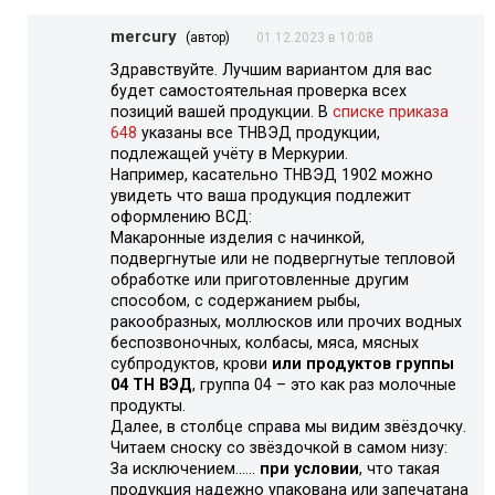
mercury
(автор)
01.12.2023 в 10:08
Здравствуйте. Лучшим вариантом для вас
будет самостоятельная проверка всех
позиций вашей продукции. В
списке приказа
648
указаны все ТНВЭД продукции,
подлежащей учёту в Меркурии.
Например, касательно ТНВЭД 1902 можно
увидеть что ваша продукция подлежит
оформлению ВСД:
Макаронные изделия с начинкой,
подвергнутые или не подвергнутые тепловой
обработке или приготовленные другим
способом, с содержанием рыбы,
ракообразных, моллюсков или прочих водных
беспозвоночных, колбасы, мяса, мясных
субпродуктов, крови
или продуктов группы
04 ТН ВЭД
, группа 04 – это как раз молочные
продукты.
Далее, в столбце справа мы видим звёздочку.
Читаем сноску со звёздочкой в самом низу:
За исключением……
при условии
, что такая
продукция надежно упакована или запечатана