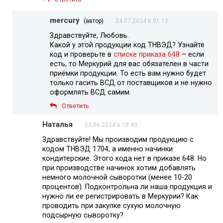
mercury
(автор)
24.07.2024 в 01:15
Здравствуйте, Любовь.
Какой у этой продукции код ТНВЭД? Узнайте
код и проверьте в
списке приказа 648
– если
есть, то Меркурий для вас обязателен в части
приёмки продукции. То есть вам нужно будет
только гасить ВСД от поставщиков и не нужно
оформлять ВСД самим.
Ответить
Наталья
03.06.2024 в 18:43
Здравствуйте! Мы производим продукцию с
кодом ТНВЭД 1704, а именно начинки
кондитерские. Этого кода нет в приказе 648. Но
при производстве начинок хотим добавлять
немного молочной сыворотки (менее 10-20
процентов). Подконтрольна ли наша продукция и
нужно ли ее регистрировать в Меркурии? Как
проводить при закупке сухую молочную
подсырную сыворотку?