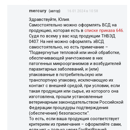
mercury
(автор)
16.01.2024 в 10:58
Здравствуйте, Юлия.
Самостоятельно можно оформлять ВСД на
продукцию, которая есть в
списке приказа 646
.
Судя по всему у вас код продукции ТНВЭД
0407. На неё можно оформлять эВСД
самостоятельно, но есть примечание –
“Подвергнутые тепловой или иной обработке,
обеспечивающей уничтожение в них
патогенных микроорганизмов и возбудителей
паразитарных заболеваний, и (или)
упакованные в потребительскую или
транспортную упаковку, исключающую их
контакт с внешней средой, при условии, если
такая продукция или сырье, из которого она
изготовлена, прошли установленные
ветеринарным законодательством Российской
Федерации процедуры подтверждения
(обеспечения) безопасности.”.
То есть, если ваша продукция соответствует
критериям из примечания – оформляйте сами,
если нет – только через ГосВетВрачей.