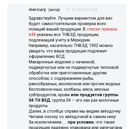
mercury
(автор)
01.12.2023 в 10:08
Здравствуйте. Лучшим вариантом для вас
будет самостоятельная проверка всех
позиций вашей продукции. В
списке приказа
648
указаны все ТНВЭД продукции,
подлежащей учёту в Меркурии.
Например, касательно ТНВЭД 1902 можно
увидеть что ваша продукция подлежит
оформлению ВСД:
Макаронные изделия с начинкой,
подвергнутые или не подвергнутые тепловой
обработке или приготовленные другим
способом, с содержанием рыбы,
ракообразных, моллюсков или прочих водных
беспозвоночных, колбасы, мяса, мясных
субпродуктов, крови
или продуктов группы
04 ТН ВЭД
, группа 04 – это как раз молочные
продукты.
Далее, в столбце справа мы видим звёздочку.
Читаем сноску со звёздочкой в самом низу:
За исключением……
при условии
, что такая
продукция надежно упакована или запечатана