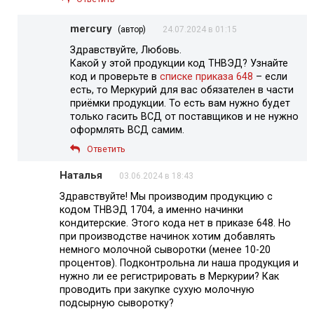
mercury
(автор)
24.07.2024 в 01:15
Здравствуйте, Любовь.
Какой у этой продукции код ТНВЭД? Узнайте
код и проверьте в
списке приказа 648
– если
есть, то Меркурий для вас обязателен в части
приёмки продукции. То есть вам нужно будет
только гасить ВСД от поставщиков и не нужно
оформлять ВСД самим.
Ответить
Наталья
03.06.2024 в 18:43
Здравствуйте! Мы производим продукцию с
кодом ТНВЭД 1704, а именно начинки
кондитерские. Этого кода нет в приказе 648. Но
при производстве начинок хотим добавлять
немного молочной сыворотки (менее 10-20
процентов). Подконтрольна ли наша продукция и
нужно ли ее регистрировать в Меркурии? Как
проводить при закупке сухую молочную
подсырную сыворотку?