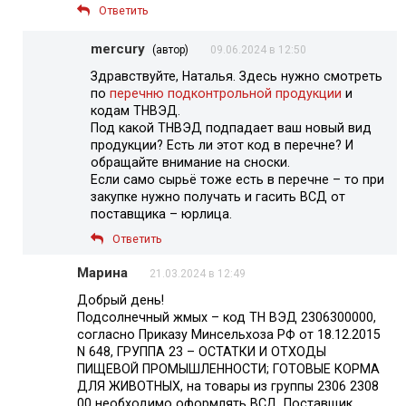
Ответить
mercury
(автор)
09.06.2024 в 12:50
Здравствуйте, Наталья. Здесь нужно смотреть
по
перечню подконтрольной продукции
и
кодам ТНВЭД.
Под какой ТНВЭД подпадает ваш новый вид
продукции? Есть ли этот код в перечне? И
обращайте внимание на сноски.
Если само сырьё тоже есть в перечне – то при
закупке нужно получать и гасить ВСД от
поставщика – юрлица.
Ответить
Марина
21.03.2024 в 12:49
Добрый день!
Подсолнечный жмых – код ТН ВЭД 2306300000,
согласно Приказу Минсельхоза РФ от 18.12.2015
N 648, ГРУППА 23 – ОСТАТКИ И ОТХОДЫ
ПИЩЕВОЙ ПРОМЫШЛЕННОСТИ; ГОТОВЫЕ КОРМА
ДЛЯ ЖИВОТНЫХ, на товары из группы 2306 2308
00 необходимо оформлять ВСД. Поставщик