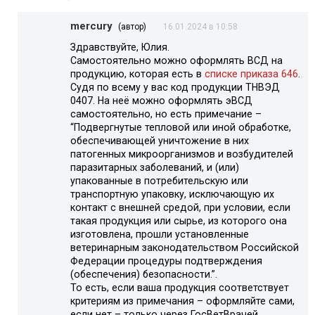
mercury
(автор)
16.01.2024 в 10:58
Здравствуйте, Юлия.
Самостоятельно можно оформлять ВСД на
продукцию, которая есть в
списке приказа 646
.
Судя по всему у вас код продукции ТНВЭД
0407. На неё можно оформлять эВСД
самостоятельно, но есть примечание –
“Подвергнутые тепловой или иной обработке,
обеспечивающей уничтожение в них
патогенных микроорганизмов и возбудителей
паразитарных заболеваний, и (или)
упакованные в потребительскую или
транспортную упаковку, исключающую их
контакт с внешней средой, при условии, если
такая продукция или сырье, из которого она
изготовлена, прошли установленные
ветеринарным законодательством Российской
Федерации процедуры подтверждения
(обеспечения) безопасности.”.
То есть, если ваша продукция соответствует
критериям из примечания – оформляйте сами,
если нет – только через ГосВетВрачей.