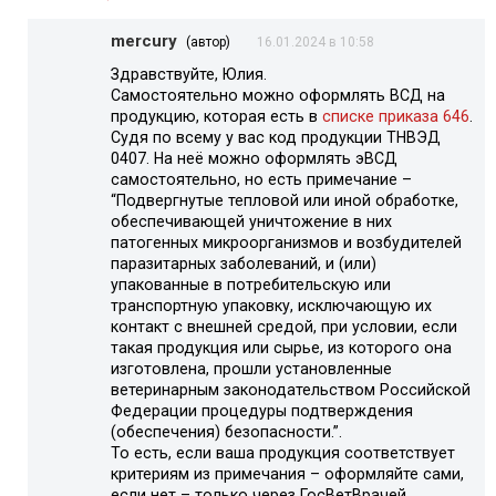
mercury
(автор)
16.01.2024 в 10:58
Здравствуйте, Юлия.
Самостоятельно можно оформлять ВСД на
продукцию, которая есть в
списке приказа 646
.
Судя по всему у вас код продукции ТНВЭД
0407. На неё можно оформлять эВСД
самостоятельно, но есть примечание –
“Подвергнутые тепловой или иной обработке,
обеспечивающей уничтожение в них
патогенных микроорганизмов и возбудителей
паразитарных заболеваний, и (или)
упакованные в потребительскую или
транспортную упаковку, исключающую их
контакт с внешней средой, при условии, если
такая продукция или сырье, из которого она
изготовлена, прошли установленные
ветеринарным законодательством Российской
Федерации процедуры подтверждения
(обеспечения) безопасности.”.
То есть, если ваша продукция соответствует
критериям из примечания – оформляйте сами,
если нет – только через ГосВетВрачей.