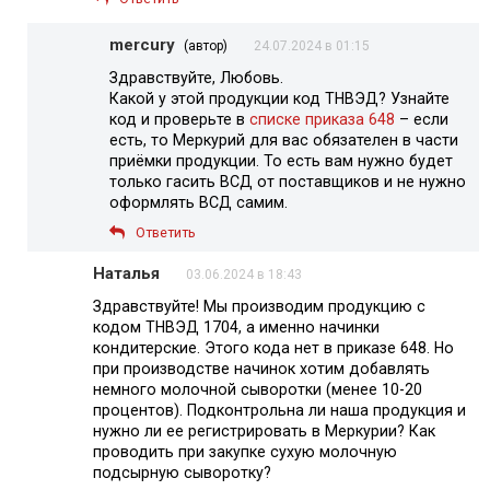
mercury
(автор)
24.07.2024 в 01:15
Здравствуйте, Любовь.
Какой у этой продукции код ТНВЭД? Узнайте
код и проверьте в
списке приказа 648
– если
есть, то Меркурий для вас обязателен в части
приёмки продукции. То есть вам нужно будет
только гасить ВСД от поставщиков и не нужно
оформлять ВСД самим.
Ответить
Наталья
03.06.2024 в 18:43
Здравствуйте! Мы производим продукцию с
кодом ТНВЭД 1704, а именно начинки
кондитерские. Этого кода нет в приказе 648. Но
при производстве начинок хотим добавлять
немного молочной сыворотки (менее 10-20
процентов). Подконтрольна ли наша продукция и
нужно ли ее регистрировать в Меркурии? Как
проводить при закупке сухую молочную
подсырную сыворотку?