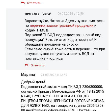
Ответить
mercury
(автор)
09.06.2024 в 12:50
Здравствуйте, Наталья. Здесь нужно смотреть
по
перечню подконтрольной продукции
и
кодам ТНВЭД.
Под какой ТНВЭД подпадает ваш новый вид
продукции? Есть ли этот код в перечне? И
обращайте внимание на сноски.
Если само сырьё тоже есть в перечне – то при
закупке нужно получать и гасить ВСД от
поставщика – юрлица.
Ответить
Марина
21.03.2024 в 12:49
Добрый день!
Подсолнечный жмых – код ТН ВЭД 2306300000,
согласно Приказу Минсельхоза РФ от 18.12.2015
N 648, ГРУППА 23 – ОСТАТКИ И ОТХОДЫ
ПИЩЕВОЙ ПРОМЫШЛЕННОСТИ; ГОТОВЫЕ КОРМА
ДЛЯ ЖИВОТНЫХ, на товары из группы 2306 2308
00 необходимо оформлять ВСД. Поставщик