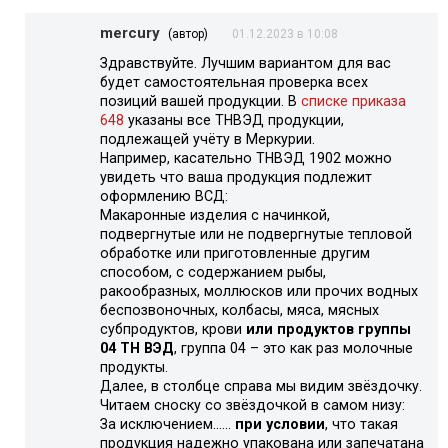
mercury
(автор)
01.12.2023 в 10:08
Здравствуйте. Лучшим вариантом для вас
будет самостоятельная проверка всех
позиций вашей продукции. В
списке приказа
648
указаны все ТНВЭД продукции,
подлежащей учёту в Меркурии.
Например, касательно ТНВЭД 1902 можно
увидеть что ваша продукция подлежит
оформлению ВСД:
Макаронные изделия с начинкой,
подвергнутые или не подвергнутые тепловой
обработке или приготовленные другим
способом, с содержанием рыбы,
ракообразных, моллюсков или прочих водных
беспозвоночных, колбасы, мяса, мясных
субпродуктов, крови
или продуктов группы
04 ТН ВЭД
, группа 04 – это как раз молочные
продукты.
Далее, в столбце справа мы видим звёздочку.
Читаем сноску со звёздочкой в самом низу:
За исключением……
при условии
, что такая
продукция надежно упакована или запечатана