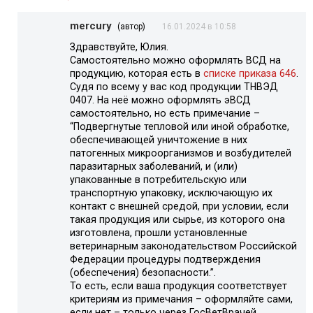
mercury
(автор)
16.01.2024 в 10:58
Здравствуйте, Юлия.
Самостоятельно можно оформлять ВСД на
продукцию, которая есть в
списке приказа 646
.
Судя по всему у вас код продукции ТНВЭД
0407. На неё можно оформлять эВСД
самостоятельно, но есть примечание –
“Подвергнутые тепловой или иной обработке,
обеспечивающей уничтожение в них
патогенных микроорганизмов и возбудителей
паразитарных заболеваний, и (или)
упакованные в потребительскую или
транспортную упаковку, исключающую их
контакт с внешней средой, при условии, если
такая продукция или сырье, из которого она
изготовлена, прошли установленные
ветеринарным законодательством Российской
Федерации процедуры подтверждения
(обеспечения) безопасности.”.
То есть, если ваша продукция соответствует
критериям из примечания – оформляйте сами,
если нет – только через ГосВетВрачей.