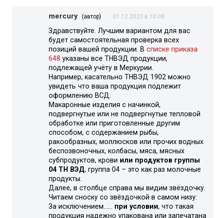
mercury
(автор)
01.12.2023 в 10:08
Здравствуйте. Лучшим вариантом для вас
будет самостоятельная проверка всех
позиций вашей продукции. В
списке приказа
648
указаны все ТНВЭД продукции,
подлежащей учёту в Меркурии.
Например, касательно ТНВЭД 1902 можно
увидеть что ваша продукция подлежит
оформлению ВСД:
Макаронные изделия с начинкой,
подвергнутые или не подвергнутые тепловой
обработке или приготовленные другим
способом, с содержанием рыбы,
ракообразных, моллюсков или прочих водных
беспозвоночных, колбасы, мяса, мясных
субпродуктов, крови
или продуктов группы
04 ТН ВЭД
, группа 04 – это как раз молочные
продукты.
Далее, в столбце справа мы видим звёздочку.
Читаем сноску со звёздочкой в самом низу:
За исключением……
при условии
, что такая
продукция надежно упакована или запечатана