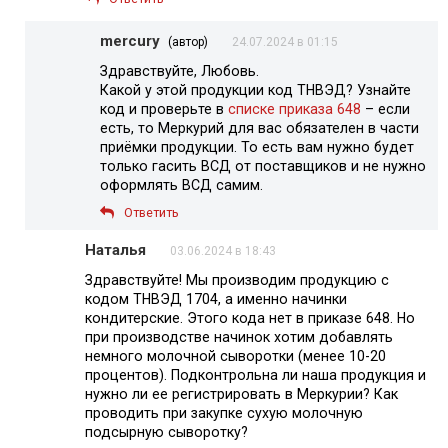
mercury
(автор)
24.07.2024 в 01:15
Здравствуйте, Любовь.
Какой у этой продукции код ТНВЭД? Узнайте
код и проверьте в
списке приказа 648
– если
есть, то Меркурий для вас обязателен в части
приёмки продукции. То есть вам нужно будет
только гасить ВСД от поставщиков и не нужно
оформлять ВСД самим.
Ответить
Наталья
03.06.2024 в 18:43
Здравствуйте! Мы производим продукцию с
кодом ТНВЭД 1704, а именно начинки
кондитерские. Этого кода нет в приказе 648. Но
при производстве начинок хотим добавлять
немного молочной сыворотки (менее 10-20
процентов). Подконтрольна ли наша продукция и
нужно ли ее регистрировать в Меркурии? Как
проводить при закупке сухую молочную
подсырную сыворотку?