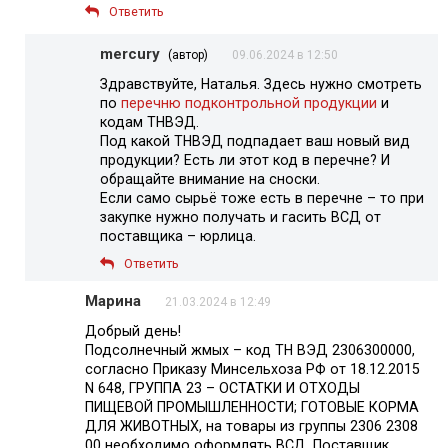
Ответить
mercury
(автор)
09.06.2024 в 12:50
Здравствуйте, Наталья. Здесь нужно смотреть
по
перечню подконтрольной продукции
и
кодам ТНВЭД.
Под какой ТНВЭД подпадает ваш новый вид
продукции? Есть ли этот код в перечне? И
обращайте внимание на сноски.
Если само сырьё тоже есть в перечне – то при
закупке нужно получать и гасить ВСД от
поставщика – юрлица.
Ответить
Марина
21.03.2024 в 12:49
Добрый день!
Подсолнечный жмых – код ТН ВЭД 2306300000,
согласно Приказу Минсельхоза РФ от 18.12.2015
N 648, ГРУППА 23 – ОСТАТКИ И ОТХОДЫ
ПИЩЕВОЙ ПРОМЫШЛЕННОСТИ; ГОТОВЫЕ КОРМА
ДЛЯ ЖИВОТНЫХ, на товары из группы 2306 2308
00 необходимо оформлять ВСД. Поставщик