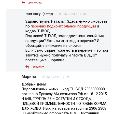
Ответить
mercury
(автор)
09.06.2024 в 12:50
Здравствуйте, Наталья. Здесь нужно смотреть
по
перечню подконтрольной продукции
и
кодам ТНВЭД.
Под какой ТНВЭД подпадает ваш новый вид
продукции? Есть ли этот код в перечне? И
обращайте внимание на сноски.
Если само сырьё тоже есть в перечне – то при
закупке нужно получать и гасить ВСД от
поставщика – юрлица.
Ответить
Марина
21.03.2024 в 12:49
Добрый день!
Подсолнечный жмых – код ТН ВЭД 2306300000,
согласно Приказу Минсельхоза РФ от 18.12.2015
N 648, ГРУППА 23 – ОСТАТКИ И ОТХОДЫ
ПИЩЕВОЙ ПРОМЫШЛЕННОСТИ; ГОТОВЫЕ КОРМА
ДЛЯ ЖИВОТНЫХ, на товары из группы 2306 2308
00 необходимо оформлять ВСД. Поставщик