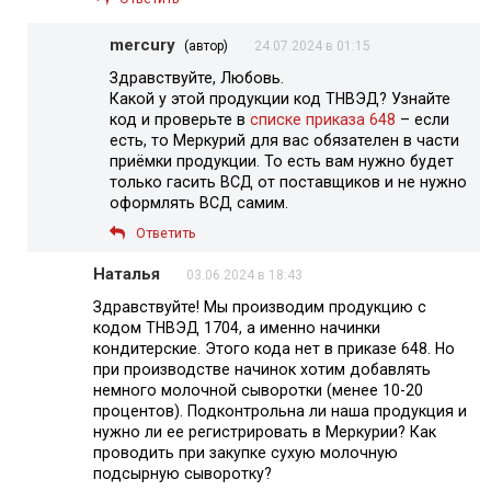
mercury
(автор)
24.07.2024 в 01:15
Здравствуйте, Любовь.
Какой у этой продукции код ТНВЭД? Узнайте
код и проверьте в
списке приказа 648
– если
есть, то Меркурий для вас обязателен в части
приёмки продукции. То есть вам нужно будет
только гасить ВСД от поставщиков и не нужно
оформлять ВСД самим.
Ответить
Наталья
03.06.2024 в 18:43
Здравствуйте! Мы производим продукцию с
кодом ТНВЭД 1704, а именно начинки
кондитерские. Этого кода нет в приказе 648. Но
при производстве начинок хотим добавлять
немного молочной сыворотки (менее 10-20
процентов). Подконтрольна ли наша продукция и
нужно ли ее регистрировать в Меркурии? Как
проводить при закупке сухую молочную
подсырную сыворотку?