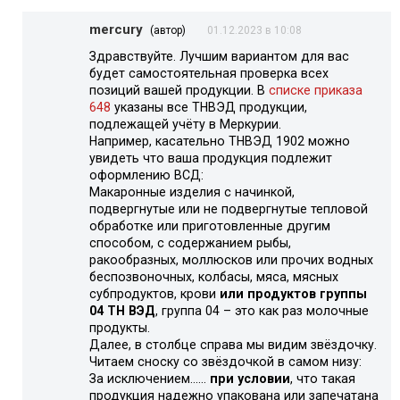
mercury
(автор)
01.12.2023 в 10:08
Здравствуйте. Лучшим вариантом для вас
будет самостоятельная проверка всех
позиций вашей продукции. В
списке приказа
648
указаны все ТНВЭД продукции,
подлежащей учёту в Меркурии.
Например, касательно ТНВЭД 1902 можно
увидеть что ваша продукция подлежит
оформлению ВСД:
Макаронные изделия с начинкой,
подвергнутые или не подвергнутые тепловой
обработке или приготовленные другим
способом, с содержанием рыбы,
ракообразных, моллюсков или прочих водных
беспозвоночных, колбасы, мяса, мясных
субпродуктов, крови
или продуктов группы
04 ТН ВЭД
, группа 04 – это как раз молочные
продукты.
Далее, в столбце справа мы видим звёздочку.
Читаем сноску со звёздочкой в самом низу:
За исключением……
при условии
, что такая
продукция надежно упакована или запечатана