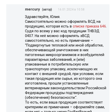
mercury
(автор)
16.01.2024 в 10:58
Здравствуйте, Юлия.
Самостоятельно можно оформлять ВСД на
продукцию, которая есть в
списке приказа 646
.
Судя по всему у вас код продукции ТНВЭД
0407. На неё можно оформлять эВСД
самостоятельно, но есть примечание –
“Подвергнутые тепловой или иной обработке,
обеспечивающей уничтожение в них
патогенных микроорганизмов и возбудителей
паразитарных заболеваний, и (или)
упакованные в потребительскую или
транспортную упаковку, исключающую их
контакт с внешней средой, при условии, если
такая продукция или сырье, из которого она
изготовлена, прошли установленные
ветеринарным законодательством Российской
Федерации процедуры подтверждения
(обеспечения) безопасности.”.
То есть, если ваша продукция соответствует
критериям из примечания – оформляйте сами,
если нет – только через ГосВетВрачей.