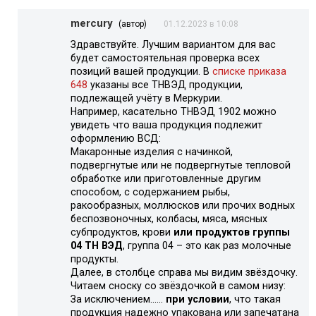
mercury
(автор)
01.12.2023 в 10:08
Здравствуйте. Лучшим вариантом для вас
будет самостоятельная проверка всех
позиций вашей продукции. В
списке приказа
648
указаны все ТНВЭД продукции,
подлежащей учёту в Меркурии.
Например, касательно ТНВЭД 1902 можно
увидеть что ваша продукция подлежит
оформлению ВСД:
Макаронные изделия с начинкой,
подвергнутые или не подвергнутые тепловой
обработке или приготовленные другим
способом, с содержанием рыбы,
ракообразных, моллюсков или прочих водных
беспозвоночных, колбасы, мяса, мясных
субпродуктов, крови
или продуктов группы
04 ТН ВЭД
, группа 04 – это как раз молочные
продукты.
Далее, в столбце справа мы видим звёздочку.
Читаем сноску со звёздочкой в самом низу:
За исключением……
при условии
, что такая
продукция надежно упакована или запечатана