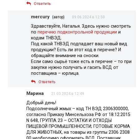
Ответить
mercury
(автор)
09.06.2024 в 12:50
Здравствуйте, Наталья. Здесь нужно смотреть
по
перечню подконтрольной продукции
и
кодам ТНВЭД.
Под какой ТНВЭД подпадает ваш новый вид
продукции? Есть ли этот код в перечне? И
обращайте внимание на сноски.
Если само сырьё тоже есть в перечне – то при
закупке нужно получать и гасить ВСД от
поставщика – юрлица.
Ответить
Марина
21.03.2024 в 12:49
Добрый день!
Подсолнечный жмых – код ТН ВЭД 2306300000,
согласно Приказу Минсельхоза РФ от 18.12.2015
N 648, ГРУППА 23 – ОСТАТКИ И ОТХОДЫ
ПИЩЕВОЙ ПРОМЫШЛЕННОСТИ; ГОТОВЫЕ КОРМА
ДЛЯ ЖИВОТНЫХ, на товары из группы 2306 2308
00 необходимо оформлять ВСД. Поставщик