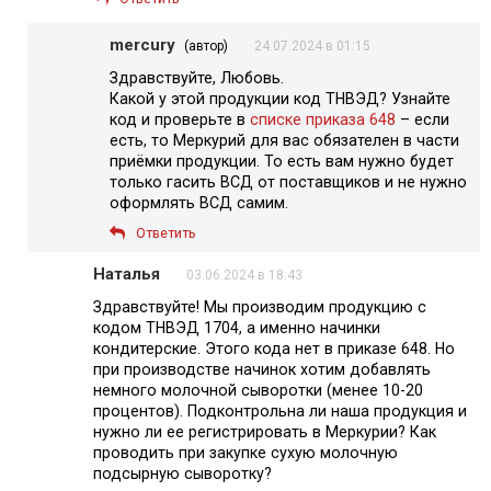
mercury
(автор)
24.07.2024 в 01:15
Здравствуйте, Любовь.
Какой у этой продукции код ТНВЭД? Узнайте
код и проверьте в
списке приказа 648
– если
есть, то Меркурий для вас обязателен в части
приёмки продукции. То есть вам нужно будет
только гасить ВСД от поставщиков и не нужно
оформлять ВСД самим.
Ответить
Наталья
03.06.2024 в 18:43
Здравствуйте! Мы производим продукцию с
кодом ТНВЭД 1704, а именно начинки
кондитерские. Этого кода нет в приказе 648. Но
при производстве начинок хотим добавлять
немного молочной сыворотки (менее 10-20
процентов). Подконтрольна ли наша продукция и
нужно ли ее регистрировать в Меркурии? Как
проводить при закупке сухую молочную
подсырную сыворотку?