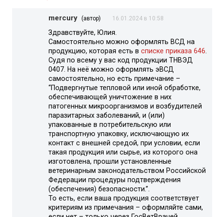
mercury
(автор)
16.01.2024 в 10:58
Здравствуйте, Юлия.
Самостоятельно можно оформлять ВСД на
продукцию, которая есть в
списке приказа 646
.
Судя по всему у вас код продукции ТНВЭД
0407. На неё можно оформлять эВСД
самостоятельно, но есть примечание –
“Подвергнутые тепловой или иной обработке,
обеспечивающей уничтожение в них
патогенных микроорганизмов и возбудителей
паразитарных заболеваний, и (или)
упакованные в потребительскую или
транспортную упаковку, исключающую их
контакт с внешней средой, при условии, если
такая продукция или сырье, из которого она
изготовлена, прошли установленные
ветеринарным законодательством Российской
Федерации процедуры подтверждения
(обеспечения) безопасности.”.
То есть, если ваша продукция соответствует
критериям из примечания – оформляйте сами,
если нет – только через ГосВетВрачей.