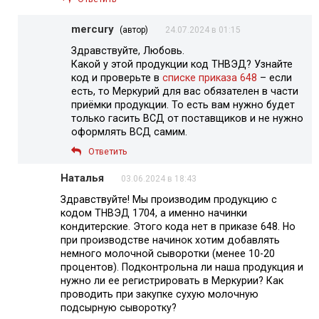
mercury
(автор)
24.07.2024 в 01:15
Здравствуйте, Любовь.
Какой у этой продукции код ТНВЭД? Узнайте
код и проверьте в
списке приказа 648
– если
есть, то Меркурий для вас обязателен в части
приёмки продукции. То есть вам нужно будет
только гасить ВСД от поставщиков и не нужно
оформлять ВСД самим.
Ответить
Наталья
03.06.2024 в 18:43
Здравствуйте! Мы производим продукцию с
кодом ТНВЭД 1704, а именно начинки
кондитерские. Этого кода нет в приказе 648. Но
при производстве начинок хотим добавлять
немного молочной сыворотки (менее 10-20
процентов). Подконтрольна ли наша продукция и
нужно ли ее регистрировать в Меркурии? Как
проводить при закупке сухую молочную
подсырную сыворотку?