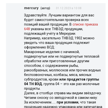
mercury
(автор)
01.12.2023 в 10:08
Здравствуйте. Лучшим вариантом для вас
будет самостоятельная проверка всех
позиций вашей продукции. В
списке приказа
648
указаны все ТНВЭД продукции,
подлежащей учёту в Меркурии.
Например, касательно ТНВЭД 1902 можно
увидеть что ваша продукция подлежит
оформлению ВСД:
Макаронные изделия с начинкой,
подвергнутые или не подвергнутые тепловой
обработке или приготовленные другим
способом, с содержанием рыбы,
ракообразных, моллюсков или прочих водных
беспозвоночных, колбасы, мяса, мясных
субпродуктов, крови
или продуктов группы
04 ТН ВЭД
, группа 04 – это как раз молочные
продукты.
Далее, в столбце справа мы видим звёздочку.
Читаем сноску со звёздочкой в самом низу:
За исключением……
при условии
, что такая
продукция надежно упакована или запечатана