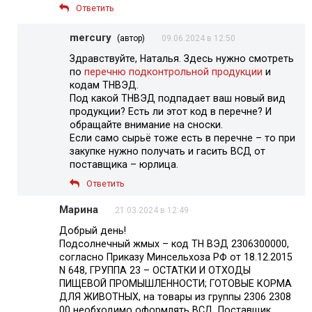
Ответить
mercury
(автор)
09.06.2024 в 12:50
Здравствуйте, Наталья. Здесь нужно смотреть
по
перечню подконтрольной продукции
и
кодам ТНВЭД.
Под какой ТНВЭД подпадает ваш новый вид
продукции? Есть ли этот код в перечне? И
обращайте внимание на сноски.
Если само сырьё тоже есть в перечне – то при
закупке нужно получать и гасить ВСД от
поставщика – юрлица.
Ответить
Марина
21.03.2024 в 12:49
Добрый день!
Подсолнечный жмых – код ТН ВЭД 2306300000,
согласно Приказу Минсельхоза РФ от 18.12.2015
N 648, ГРУППА 23 – ОСТАТКИ И ОТХОДЫ
ПИЩЕВОЙ ПРОМЫШЛЕННОСТИ; ГОТОВЫЕ КОРМА
ДЛЯ ЖИВОТНЫХ, на товары из группы 2306 2308
00 необходимо оформлять ВСД. Поставщик