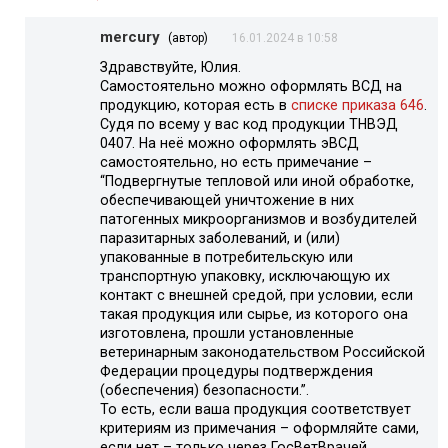
mercury
(автор)
16.01.2024 в 10:58
Здравствуйте, Юлия.
Самостоятельно можно оформлять ВСД на
продукцию, которая есть в
списке приказа 646
.
Судя по всему у вас код продукции ТНВЭД
0407. На неё можно оформлять эВСД
самостоятельно, но есть примечание –
“Подвергнутые тепловой или иной обработке,
обеспечивающей уничтожение в них
патогенных микроорганизмов и возбудителей
паразитарных заболеваний, и (или)
упакованные в потребительскую или
транспортную упаковку, исключающую их
контакт с внешней средой, при условии, если
такая продукция или сырье, из которого она
изготовлена, прошли установленные
ветеринарным законодательством Российской
Федерации процедуры подтверждения
(обеспечения) безопасности.”.
То есть, если ваша продукция соответствует
критериям из примечания – оформляйте сами,
если нет – только через ГосВетВрачей.