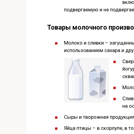
вклю
подвергаемую и не подверга
Товары молочного произв
Молоко и сливки – загущенн
использованием сахара и дру
Свер
йогу
сква
Моло
Слив
на о
Сыры и творожная продукция
Яйца птицы – в скорлупе, в т