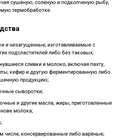
чая сушёную, солёную и подкопченую рыбу,
емую термобработке.
одства
ые и незагущённые, изготавливаемые с
гих подсластителей либо без таковых;
нувшиеся сливки и молоко, включая пахту,
рты, кефир и другую ферментированную либо
шенную продукцию;
чные сыворотки;
очные и другие масла, жиры, приготовленные
снове молока;
;
ом числе, консервированные либо варёные;