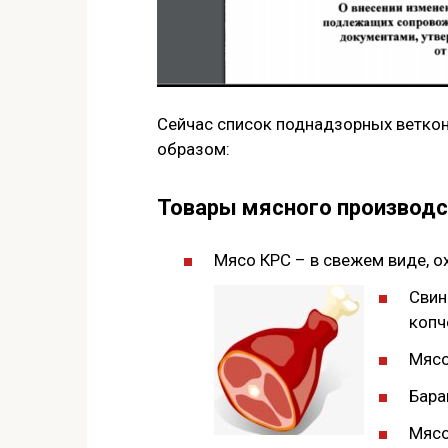
Сейчас список поднадзорных ветко
образом:
Товары мясного производс
Мясо КРС – в свежем виде, 
Свин
копч
Мясо
Бара
Мясо