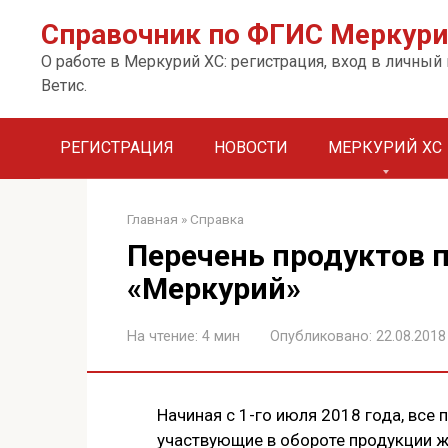
Перейти
Справочник по ФГИС Меркурий
к
контенту.
О работе в Меркурий ХС: регистрация, вход в личный
Ветис.
РЕГИСТРАЦИЯ
НОВОСТИ
МЕРКУРИЙ ХС
Главная
»
Справка
Перечень продуктов 
«Меркурий»
На чтение:
4 мин
Опубликовано:
22.08.2018
Начиная с 1-го июля 2018 года, все 
участвующие в обороте продукции 