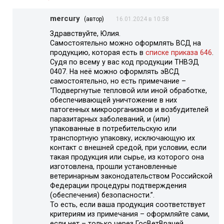
mercury
(автор)
16.01.2024 в 10:58
Здравствуйте, Юлия.
Самостоятельно можно оформлять ВСД на
продукцию, которая есть в
списке приказа 646
.
Судя по всему у вас код продукции ТНВЭД
0407. На неё можно оформлять эВСД
самостоятельно, но есть примечание –
“Подвергнутые тепловой или иной обработке,
обеспечивающей уничтожение в них
патогенных микроорганизмов и возбудителей
паразитарных заболеваний, и (или)
упакованные в потребительскую или
транспортную упаковку, исключающую их
контакт с внешней средой, при условии, если
такая продукция или сырье, из которого она
изготовлена, прошли установленные
ветеринарным законодательством Российской
Федерации процедуры подтверждения
(обеспечения) безопасности.”.
То есть, если ваша продукция соответствует
критериям из примечания – оформляйте сами,
если нет – только через ГосВетВрачей.