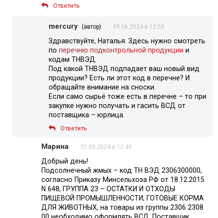
Ответить
mercury
(автор)
09.06.2024 в 12:50
Здравствуйте, Наталья. Здесь нужно смотреть
по
перечню подконтрольной продукции
и
кодам ТНВЭД.
Под какой ТНВЭД подпадает ваш новый вид
продукции? Есть ли этот код в перечне? И
обращайте внимание на сноски.
Если само сырьё тоже есть в перечне – то при
закупке нужно получать и гасить ВСД от
поставщика – юрлица.
Ответить
Марина
21.03.2024 в 12:49
Добрый день!
Подсолнечный жмых – код ТН ВЭД 2306300000,
согласно Приказу Минсельхоза РФ от 18.12.2015
N 648, ГРУППА 23 – ОСТАТКИ И ОТХОДЫ
ПИЩЕВОЙ ПРОМЫШЛЕННОСТИ; ГОТОВЫЕ КОРМА
ДЛЯ ЖИВОТНЫХ, на товары из группы 2306 2308
00 необходимо оформлять ВСД. Поставщик