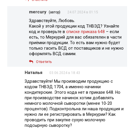
mercury
(автор)
24.07.2024 в 01:15
Здравствуйте, Любовь.
Какой у этой продукции код ТНВЭД? Узнайте
код и проверьте в
списке приказа 648
– если
есть, то Меркурий для вас обязателен в части
приёмки продукции. То есть вам нужно будет
только гасить ВСД от поставщиков и не нужно
оформлять ВСД самим.
Ответить
Наталья
03.06.2024 в 18:43
Здравствуйте! Мы производим продукцию с
кодом ТНВЭД 1704, а именно начинки
кондитерские. Этого кода нет в приказе 648. Но
при производстве начинок хотим добавлять
немного молочной сыворотки (менее 10-20
процентов). Подконтрольна ли наша продукция и
нужно ли ее регистрировать в Меркурии? Как
проводить при закупке сухую молочную
подсырную сыворотку?