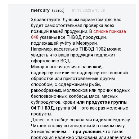
mercury
(автор)
01.12.2023 в 10:08
Здравствуйте. Лучшим вариантом для вас
будет самостоятельная проверка всех
позиций вашей продукции. В
списке приказа
648
указаны все ТНВЭД продукции,
подлежащей учёту в Меркурии.
Например, касательно ТНВЭД 1902 можно
увидеть что ваша продукция подлежит
оформлению ВСД:
Макаронные изделия с начинкой,
подвергнутые или не подвергнутые тепловой
обработке или приготовленные другим
способом, с содержанием рыбы,
ракообразных, моллюсков или прочих водных
беспозвоночных, колбасы, мяса, мясных
субпродуктов, крови
или продуктов группы
04 ТН ВЭД
, группа 04 – это как раз молочные
продукты.
Далее, в столбце справа мы видим звёздочку.
Читаем сноску со звёздочкой в самом низу:
За исключением……
при условии
, что такая
продукция надежно упакована или запечатана