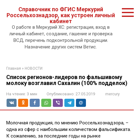
Перейти
Справочник по ФГИС Меркурий
к
Россельхознадзор, как устроен личный
контенту.
кабинет
О работе в Меркурий ХС: регистрация, вход в
личный кабинет, создание, гашение и проверка
ВСД, перечень подконтрольной продукции.
Назначение других систем Ветис.
Главная
»
НОВОСТИ
Список регионов-лидеров по фальшивому
молоку возглавил Сахалин (100% подделок)
На чтение:
3 мин
Опубликовано:
27.05.2019
mercury
Молочная продукция, по мнению Россельхознадзора, –
одна из сфер с наибольшим количеством фальсификата.
К сожалению, за последние годы на рынке